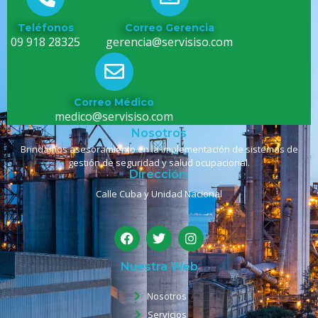
Teléfonos
Correo Gerencia
09 918 28325
gerencia@servisiso.com
Correo Médico
medico@servisiso.com
Nosotros
Brindamos asesoramiento en la implementación de sistemas de
gestión de seguridad y salud ocupacional.
Dirección:
Calle Cuba y Unidad Nacional
Nuestra Web
Nosotros
Servicios